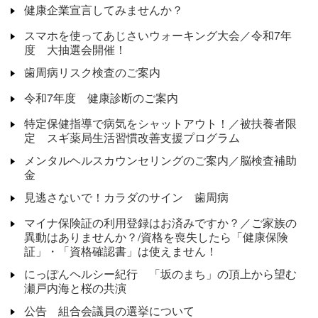
健康企業宣言してみませんか？
スマホを使ってあじさいウォーキング大会／令和7年
度 大抽選会開催！
歯周病リスク検査のご案内
令和7年度 健康診断のご案内
特定保健指導で病気をシャットアウト！／被扶養者限
定 スギ薬局生活習慣改善支援プログラム
メンタルヘルスカウンセリングのご案内／脳検査補助
金
見逃さないで！カラダのサイン 歯周病
マイナ保険証の利用登録はお済みですか？／ご家族の
異動はありませんか？/資格を喪失したら「健康保険
証」・「資格確認書」は使えません！
にっぽんヘルシー紀行 「坂のまち」の頂上から望む
瀬戸内海と桜の共演
公告 組合会議員の選挙について