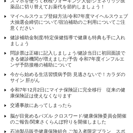
スマホを使って秋桜ウォーキング大会/ジェネリック医
薬品に切り替えてお薬代を節約しましょう！
マイヘルスウェブ登録方法/令和7年度マイヘルスウェブ
大抽選会締切について/宿泊補助のご利用についてご注
意ください
健診補助金制度/特定保健指導で健康も特典も手に入れ
ましょう
問診票は正確に記入しましょう/健診当日に初回面談で
きる健診機関が増えました/予告 令和7年度インフルエ
ンザ予防接種の補助について
今から始める生活習慣病予防 見逃さないで！カラダの
サイン 肝がん
令和7年12月2日にマイナ保険証に完全移行 従来の健
康保険証は使えなくなります
交通事故にあってしまったら
脳が目覚めるパズル クロスワード/健康保険委員会開催
のご報告/関東さくらんぼ狩りを開催しました
石油製品販売健康保険組合 ご加入者限定プラン スポ