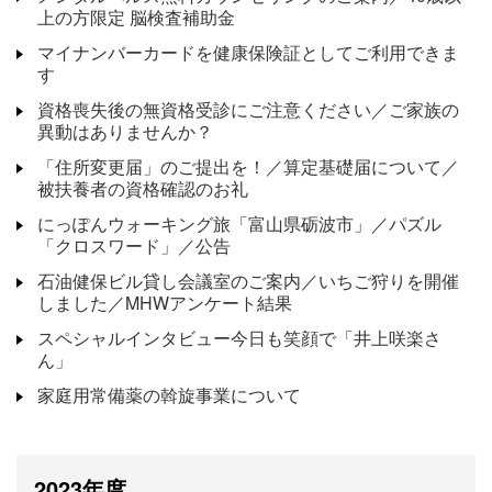
上の方限定 脳検査補助金
マイナンバーカードを健康保険証としてご利用できま
す
資格喪失後の無資格受診にご注意ください／ご家族の
異動はありませんか？
「住所変更届」のご提出を！／算定基礎届について／
被扶養者の資格確認のお礼
にっぽんウォーキング旅「富山県砺波市」／パズル
「クロスワード」／公告
石油健保ビル貸し会議室のご案内／いちご狩りを開催
しました／MHWアンケート結果
スペシャルインタビュー今日も笑顔で「井上咲楽さ
ん」
家庭用常備薬の斡旋事業について
2023年度