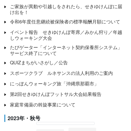
ご家族が異動や引越しをされたら、せきゆけんぽに届
け出を！
令和6年度任意継続被保険者の標準報酬月額について
イベント報告 せきゆけんぽ寄席／みかん狩り／年越
しウォーキング大会
たびゲーター「インターネット契約保養所システム」
サービス終了について
QUIZまちがいさがし／公告
スポーツクラブ ルネサンスの法人利用のご案内
にっぽんウォーキング旅「沖縄県那覇市」
第2回せきゆけんぽフットサル大会結果報告
家庭常備薬の斡旋事業について
2023年・秋号