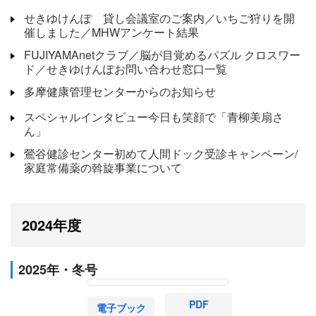
せきゆけんぽ 貸し会議室のご案内／いちご狩りを開
催しました／MHWアンケート結果
FUJIYAMAnetクラブ／脳が目覚めるパズル クロスワー
ド／せきゆけんぽお問い合わせ窓口一覧
多摩健康管理センターからのお知らせ
スペシャルインタビュー今日も笑顔で「青柳美扇さ
ん」
鶯谷健診センター初めて人間ドック受診キャンペーン/
家庭常備薬の斡旋事業について
2024年度
2025年・冬号
PDF
電子ブック