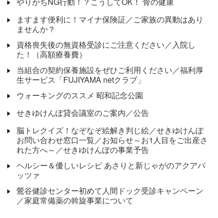
やりがちNG行動！？こうしてOK！ 骨の健康
ますます便利に！マイナ保険証／ご家族の異動はあり
ませんか？
資格喪失後の無資格受診にご注意ください／入院し
た！（高額療養費）
当組合の契約保養施設をぜひご利用ください／福利厚
生サービス「FUJIYAMA netクラブ」
ウォーキングのススメ 昭和記念公園
せきゆけんぽ貸会議室のご案内／公告
脳トレクイズ！なぞなぞ絵解き判じ絵／せきゆけんぽ
お問い合わせ窓口一覧／お知らせ～お1人目をご出産さ
れた方へ～／せきゆけんぽの事業予告
ヘルシー＆優しいレシピ あさりと新じゃがのアクアパ
ッツァ
鶯谷健診センター初めて人間ドック受診キャンペーン
／家庭常備薬の斡旋事業について