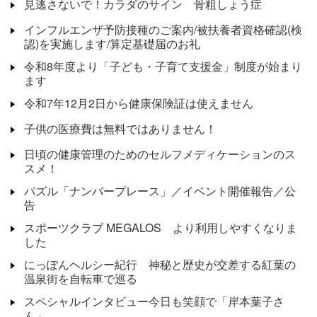
見逃さないで！カラダのサイン 骨粗しょう症
インフルエンザ予防接種のご案内/被扶養者資格確認(検
認)を実施します/算定基礎届のお礼
令和8年度より「子ども・子育て支援金」制度が始まり
ます
令和7年12月2日から健康保険証は使えません
子供の医療費は無料ではありません！
日頃の健康管理のためのセルフメディケーションのス
スメ！
パズル「ナンバープレース」／イベント開催報告／公
告
スポーツクラブ MEGALOS より利用しやすくなりま
した
にっぽんヘルシー紀行 神秘と歴史が交差する紅葉の
温泉街を自転車で巡る
スペシャルインタビュー今日も笑顔で「岸本葉子さ
ん」