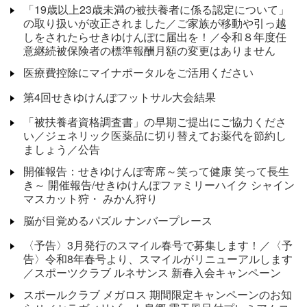
「19歳以上23歳未満の被扶養者に係る認定について」
の取り扱いが改正されました／ご家族が移動や引っ越
しをされたらせきゆけんぽに届出を！／令和８年度任
意継続被保険者の標準報酬月額の変更はありません
医療費控除にマイナポータルをご活用ください
第4回せきゆけんぽフットサル大会結果
「被扶養者資格調査書」の早期ご提出にご協力くださ
い／ジェネリック医薬品に切り替えてお薬代を節約し
ましょう／公告
開催報告：せきゆけんぽ寄席～笑って健康 笑って長生
き～ 開催報告/せきゆけんぽファミリーハイク シャイン
マスカット狩・ みかん狩り
脳が目覚めるパズル ナンバープレース
〈予告〉3月発行のスマイル春号で募集します！／〈予
告〉令和8年春号より、スマイルがリニューアルします
／スポーツクラブ ルネサンス 新春入会キャンペーン
スポールクラブ メガロス 期間限定キャンペーンのお知