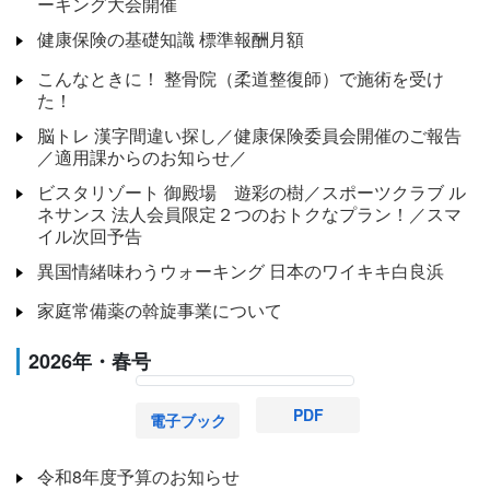
ーキング大会開催
健康保険の基礎知識 標準報酬月額
こんなときに！ 整骨院（柔道整復師）で施術を受け
た！
脳トレ 漢字間違い探し／健康保険委員会開催のご報告
／適用課からのお知らせ／
ビスタリゾート 御殿場 遊彩の樹／スポーツクラブ ル
ネサンス 法人会員限定２つのおトクなプラン！／スマ
イル次回予告
異国情緒味わうウォーキング 日本のワイキキ白良浜
家庭常備薬の斡旋事業について
2026年・春号
PDF
電子ブック
令和8年度予算のお知らせ