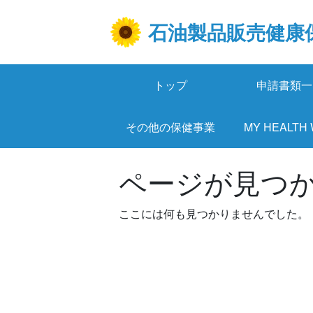
Skip
to
石油製品販売健康
content
トップ
申請書類一
その他の保健事業
MY HEALTH
ページが見つ
ここには何も見つかりませんでした。