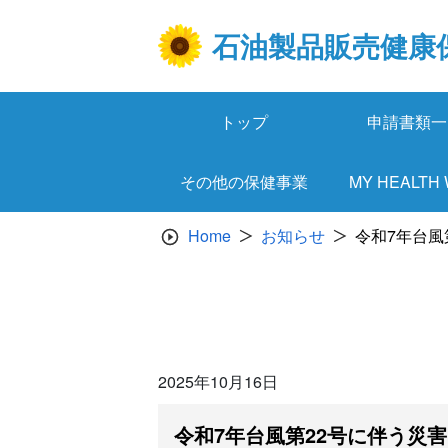
Skip
to
石油製品販売健康
content
トップ
申請書類一
その他の保健事業
MY HEALTH
Home
お知らせ
令和7年台風
2025年10月16日
令和7年台風第22号に伴う災