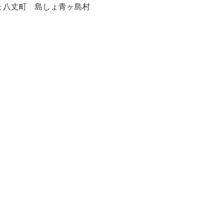
ょ八丈町 島しょ青ヶ島村