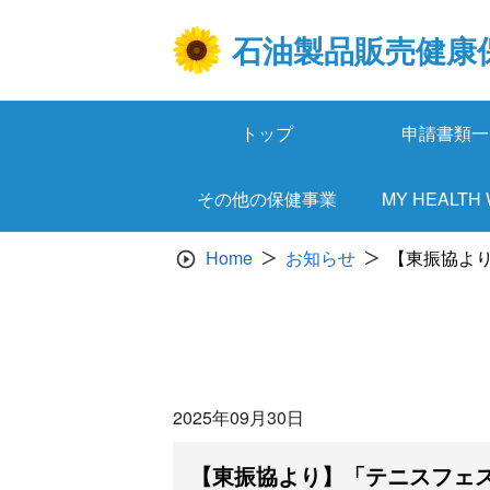
Skip
to
石油製品販売健康
content
トップ
申請書類一
その他の保健事業
MY HEALTH
Home
お知らせ
【東振協より
2025年09月30日
【東振協より】「テニスフェス