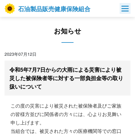
Skip
石油製品販売健康保険組合
to
content
お知らせ
2023年07月12日
令和5年7月7日からの大雨による災害により被
災した被保険者等に対する一部負担金等の取り
扱いについて
この度の災害により被災された被保険者及びご家族
の皆様方並びに関係者の方々には、心よりお見舞い
申し上げます。
当組合では、被災された方々の医療機関等での窓口