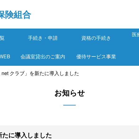
保険組合
医
覧
手続き・申請
資格の手続き
 WEB
会議室貸出のご案内
優待サービス事業
MA net クラブ」を新たに導入しました
お知らせ
」を新たに導入しました