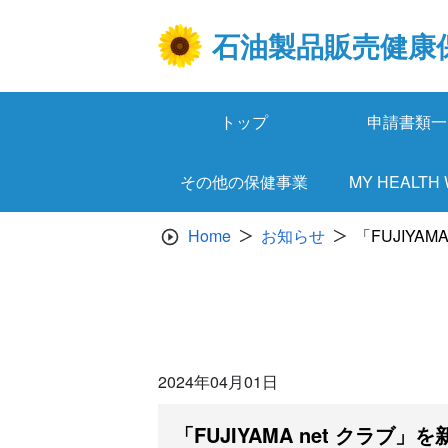
Skip
to
石油製品販売健康
content
トップ
申請書類一
その他の保健事業
MY HEALTH
Home
お知らせ
「FUJIYA
2024年04月01日
「FUJIYAMA net クラブ