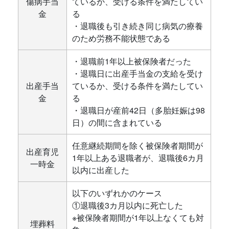
傷病手当
ているか、受ける条件を満たしてい
金
る
・退職後も引き続き同じ病気の療養
のため労務不能状態である
・退職前1年以上被保険者だった
・退職日に出産手当金の支給を受け
出産手当
ているか、受ける条件を満たしてい
金
る
・退職日が産前42日（多胎妊娠は98
日）の間に含まれている
任意継続期間を除く被保険者期間が
出産育児
1年以上ある退職者が、退職後6カ月
一時金
以内に出産した
以下のいずれかのケース
①退職後3カ月以内に死亡した
※被保険者期間が1年以上なくても対
埋葬料