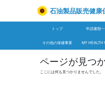
Skip
to
石油製品販売健康
content
トップ
申請書類一
その他の保健事業
MY HEALTH
ページが見つ
ここには何も見つかりませんでした。