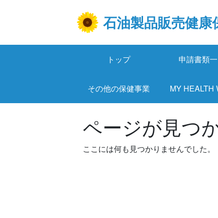
Skip
to
石油製品販売健康
content
トップ
申請書類一
その他の保健事業
MY HEALTH
ページが見つ
ここには何も見つかりませんでした。