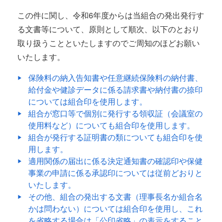
この件に関し、令和6年度からは当組合の発出発行す
る文書等について、原則として順次、以下のとおり
取り扱うことといたしますのでご周知のほどお願い
いたします。
保険料の納入告知書や任意継続保険料の納付書、
給付金や健診データに係る請求書や納付書の捺印
については組合印を使用します。
組合が窓口等で個別に発行する領収証（会議室の
使用料など）についても組合印を使用します。
組合が発行する証明書の類についても組合印を使
用します。
適用関係の届出に係る決定通知書の確認印や保健
事業の申請に係る承認印については従前どおりと
いたします。
その他、組合の発出する文書（理事長名か組合名
かは問わない）については組合印を使用し、これ
を省略する場合は「公印省略」の表示をすること